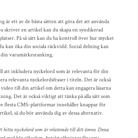
är ett av de bästa sätten att göra det att använda
u skriver en artikel kan du skapa en syndikerad
latser. På så sätt kan du ha kontroll över hur mycket
 du kan öka din sociala räckvidd. Social delning kan
och din varumärkesranking.
ill att inkludera nyckelord som är relevanta för din
dera relevanta nyckelordsfraser i titeln. Det är också
er video till din artikel om detta kan engagera läsarna
ning. Det är också viktigt att tänka på alla sätt som
De flesta CMS-plattformar innehåller knappar för
rtikel, så du bör använda dig av dessa alternativ.
 hitta nyckelord som är relaterade till ditt ämne. Dessa
ord med hög sökvolym. Antalet sökningar för varje