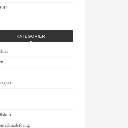
2017
KATEGORIER
yklar
en
vagnar
llskott
emarknadsföring