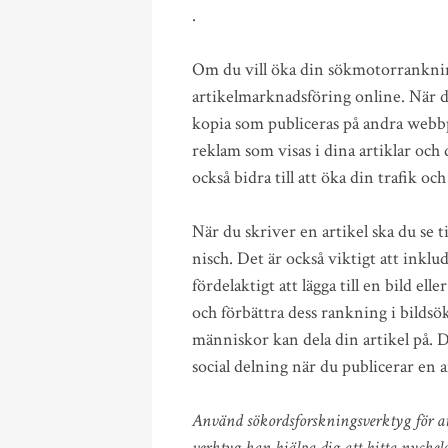
.
Om du vill öka din sökmotorrankning 
artikelmarknadsföring online. När d
kopia som publiceras på andra webbp
reklam som visas i dina artiklar och
också bidra till att öka din trafik 
När du skriver en artikel ska du se t
nisch. Det är också viktigt att inklu
fördelaktigt att lägga till en bild ell
och förbättra dess rankning i bildsök
människor kan dela din artikel på. 
social delning när du publicerar en a
Använd sökordsforskningsverktyg för att
verktyg kan hjälpa dig att hitta nyckel