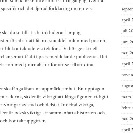
tion som kanske inte annars är tillgänglig. Denna
specifik och detaljerad förklaring om en viss
septe
april 
juli 2
ska du se till att du inkluderar lämplig
ster föredrar att få pressmeddelanden med posten.
juni 
att bli kontaktade via telefon. Du bör ge aktuell
maj 2
chanser att få ditt pressmeddelande publicerat. Det
april 
lation med journalister för att se till att dina
novem
augus
det ska fånga läsarens uppmärksamhet. En upptagen
 raderna, så det är viktigt att fånga ögonen tidigt i
mars 
ivningar av stad och delstat är också viktiga,
februa
Det är också viktigt att sammanfatta historien och
maj 2
och kontaktuppgifter.
april 