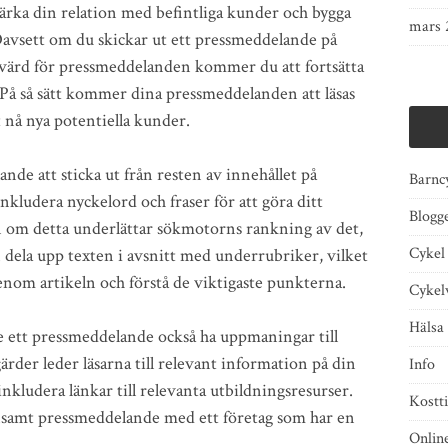
ärka din relation med befintliga kunder och bygga
mars 
Oavsett om du skickar ut ett pressmeddelande på
r värd för pressmeddelanden kommer du att fortsätta
 På så sätt kommer dina pressmeddelanden att läsas
t nå nya potentiella kunder.
lande att sticka ut från resten av innehållet på
Barnc
nkludera nyckelord och fraser för att göra ditt
Blogg
 om detta underlättar sökmotorns rankning av det,
Cykel
n dela upp texten i avsnitt med underrubriker, vilket
enom artikeln och förstå de viktigaste punkterna.
Cykel
Hälsa
e ett pressmeddelande också ha uppmaningar till
ärder leder läsarna till relevant information på din
Info
inkludera länkar till relevanta utbildningsresurser.
Kostti
nsamt pressmeddelande med ett företag som har en
Onlin
.