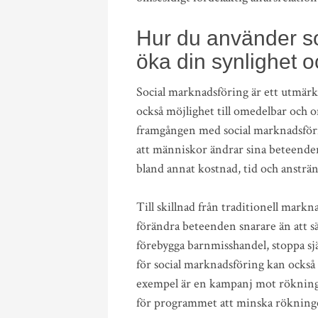
Hur du använder so
öka din synlighet o
Social marknadsföring är ett utmärkt
också möjlighet till omedelbar och o
framgången med social marknadsföri
att människor ändrar sina beteenden. 
bland annat kostnad, tid och ansträ
Till skillnad från traditionell mark
förändra beteenden snarare än att sä
förebygga barnmisshandel, stoppa sj
för social marknadsföring kan också a
exempel är en kampanj mot rökning 
för programmet att minska rökninge