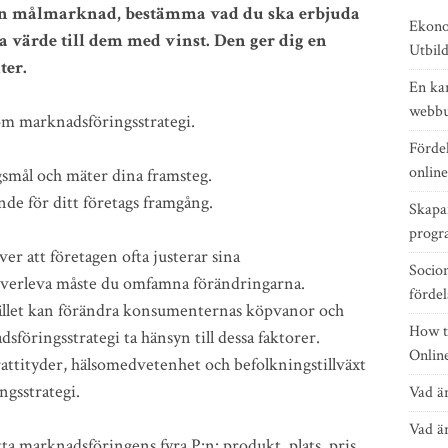
 din målmarknad, bestämma vad du ska erbjuda
Ekono
a värde till dem med vinst. Den ger dig en
Utbil
ter.
En ka
webbu
 om marknadsföringsstrategi.
Förde
onlin
smål och mäter dina framsteg.
de för ditt företags framgång.
Skapa
progr
r att företagen ofta justerar sina
Socio
 överleva måste du omfamna förändringarna.
fördel
llet kan förändra konsumenternas köpvanor och
How t
sföringsstrategi ta hänsyn till dessa faktorer.
Onlin
rattityder, hälsomedvetenhet och befolkningstillväxt
gsstrategi.
Vad ä
Vad ä
a marknadsföringens fyra P:n: produkt, plats, pris