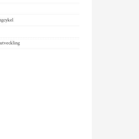
ngcykel
tveckling