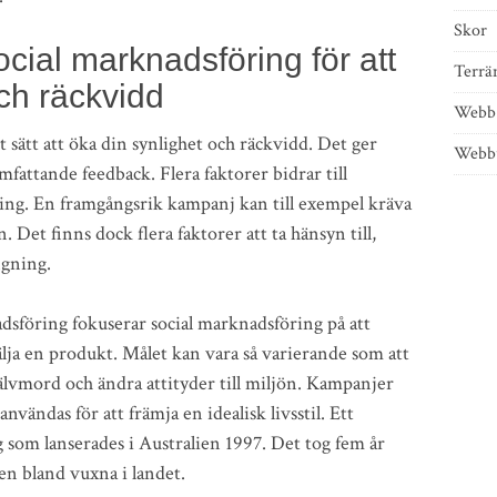
Skor
cial marknadsföring för att
Terrä
ch räckvidd
Webb
 sätt att öka din synlighet och räckvidd. Det ger
Webbu
mfattande feedback. Flera faktorer bidrar till
ng. En framgångsrik kampanj kan till exempel kräva
Det finns dock flera faktorer att ta hänsyn till,
ngning.
nadsföring fokuserar social marknadsföring på att
lja en produkt. Målet kan vara så varierande som att
älvmord och ändra attityder till miljön. Kampanjer
nvändas för att främja en idealisk livsstil. Ett
som lanserades i Australien 1997. Det tog fem år
n bland vuxna i landet.