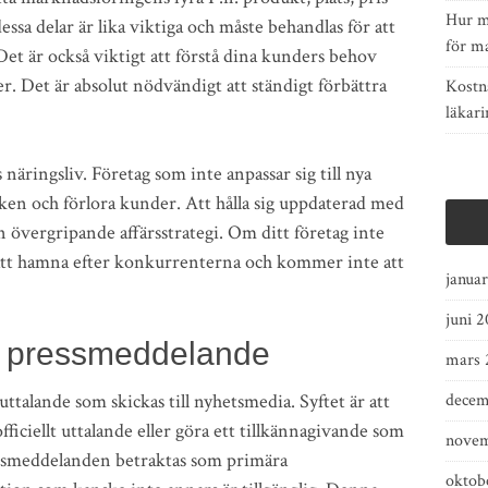
Hur m
ssa delar är lika viktiga och måste behandlas för att
för m
et är också viktigt att förstå dina kunders behov
. Det är absolut nödvändigt att ständigt förbättra
Kostn
läkari
 näringsliv. Företag som inte anpassar sig till nya
en och förlora kunder. Att hålla sig uppdaterad med
in övergripande affärsstrategi. Om ditt företag inte
 att hamna efter konkurrenterna och kommer inte att
janua
juni 2
tt pressmeddelande
mars 
ttalande som skickas till nyhetsmedia. Syftet är att
decem
officiellt uttalande eller göra ett tillkännagivande som
novem
Pressmeddelanden betraktas som primära
oktob