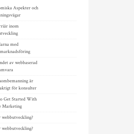
miska Aspekter och
dningsvägar
rriär inom
tveckling
larna med
emarknadsföring
ndet av webbaserad
amvara
nombemanning är
aktigt för konsulter
o Get Started With
e Marketing
r webbutveckling?
r webbutveckling?