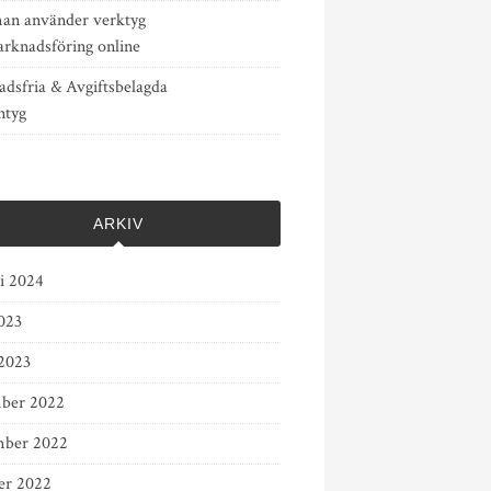
an använder verktyg
arknadsföring online
adsfria & Avgiftsbelagda
ntyg
ARKIV
ri 2024
023
2023
ber 2022
ber 2022
er 2022