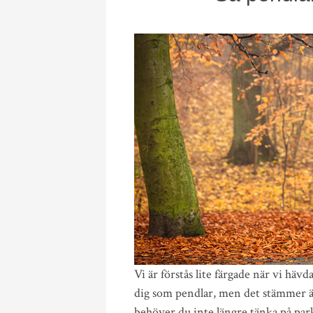
Vi är förstås lite färgade när vi häv
dig som pendlar, men det stämmer änd
behöver du inte längre tänka på park