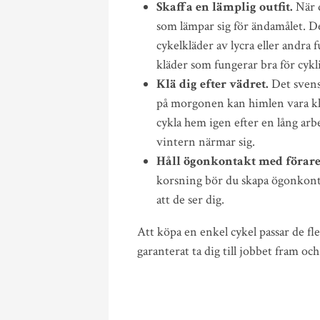
Skaffa en lämplig outfit.
När 
som lämpar sig för ändamålet. D
cykelkläder av lycra eller andra
kläder som fungerar bra för cykl
Klä dig efter vädret.
Det svens
på morgonen kan himlen vara klar
cykla hem igen efter en lång arbet
vintern närmar sig.
Håll ögonkontakt med förar
korsning bör du skapa ögonkontak
att de ser dig.
Att köpa en enkel cykel passar de f
garanterat ta dig till jobbet fram oc