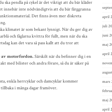
du ska pendla på cykel är det viktigt att du bär kläder
septe
et innebär inte nödvändigtvis att du bär färggranna
 funktionsmaterial. Det finns även mer diskreta
april 
ing.
juli 2
ka klimatet är som bekant lynnigt. När du ger dig av
juni 
blå och fåglarna kvittra för fullt, men när du ska
sdag kan det vara så pass kallt att du tror att
maj 2
april 
e av motorfordon.
Särskilt när du befinner dig i en
t med bilister och andra förare, så du är säker på
novem
augus
lesta, enkla herrcyklar och damcyklar kommer
mars 
h tillbaka i många dagar framöver.
februa
maj 2
april 