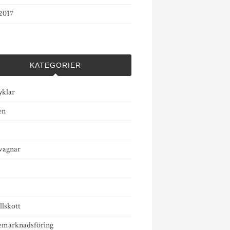
2017
KATEGORIER
yklar
en
vagnar
llskott
emarknadsföring